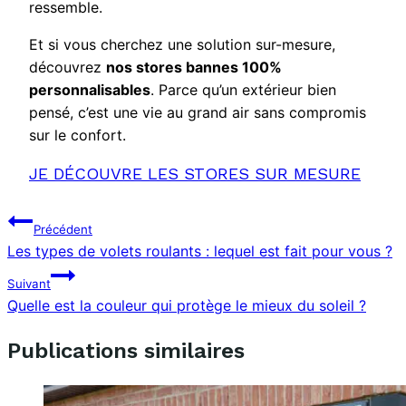
ressemble.
Et si vous cherchez une solution sur-mesure,
découvrez
nos stores bannes 100%
personnalisables
. Parce qu’un extérieur bien
pensé, c’est une vie au grand air sans compromis
sur le confort.
JE DÉCOUVRE LES STORES SUR MESURE
Navigation
Précédent
Les types de volets roulants : lequel est fait pour vous ?
de
l’article
Suivant
Quelle est la couleur qui protège le mieux du soleil ?
Publications similaires