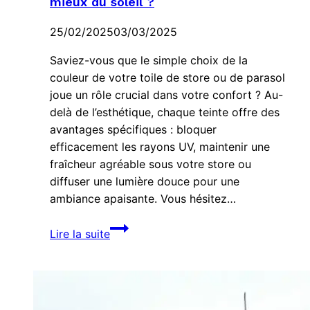
mieux du soleil ?
25/02/2025
03/03/2025
Saviez-vous que le simple choix de la
couleur de votre toile de store ou de parasol
joue un rôle crucial dans votre confort ? Au-
delà de l’esthétique, chaque teinte offre des
avantages spécifiques : bloquer
efficacement les rayons UV, maintenir une
fraîcheur agréable sous votre store ou
diffuser une lumière douce pour une
ambiance apaisante. Vous hésitez…
Quelle
Lire la suite
est
la
couleur
qui