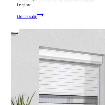
Le store…
Les
Lire la suite
différents
modèles
de
stores
extérieurs