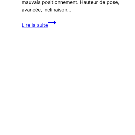
mauvais positionnement. Hauteur de pose,
avancée, inclinaison…
Comment
Lire la suite
bien
orienter
son
store
banne
pour
LE BON STORE
profiter
d’une
meilleure
zone
d’ombre ?