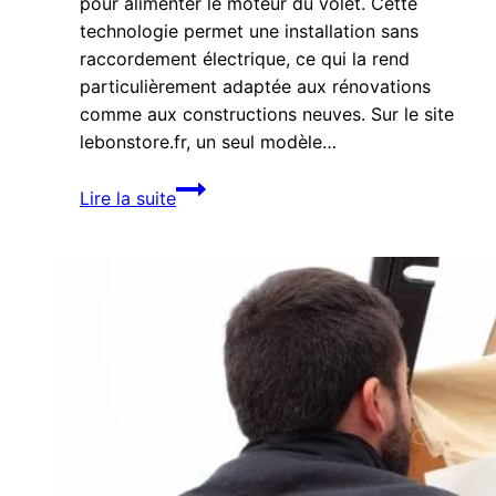
pour alimenter le moteur du volet. Cette
technologie permet une installation sans
raccordement électrique, ce qui la rend
particulièrement adaptée aux rénovations
comme aux constructions neuves. Sur le site
lebonstore.fr, un seul modèle…
Volet
Lire la suite
roulant
solaire :
une
solution
simple
et
autonome