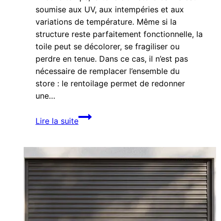
soumise aux UV, aux intempéries et aux
variations de température. Même si la
structure reste parfaitement fonctionnelle, la
toile peut se décolorer, se fragiliser ou
perdre en tenue. Dans ce cas, il n’est pas
nécessaire de remplacer l’ensemble du
store : le rentoilage permet de redonner
une…
Rentoilage
Lire la suite
de
store
banne :
une
solution
simple
pour
prolonger