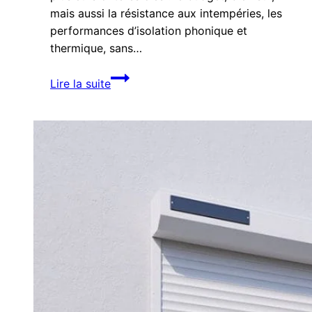
mais aussi la résistance aux intempéries, les
performances d’isolation phonique et
thermique, sans…
Volets
Lire la suite
roulants :
les
différences
entre
PVC
et
aluminium