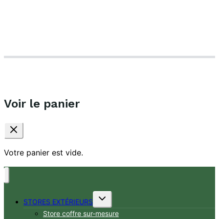
Conditions générales de vente
Politique de confidentialité
© Le Bon Store –
Mentions légales
Voir le panier
Votre panier est vide.
Ouvrir/fermer
STORES EXTÉRIEURS
le
Store coffre sur-mesure
menu