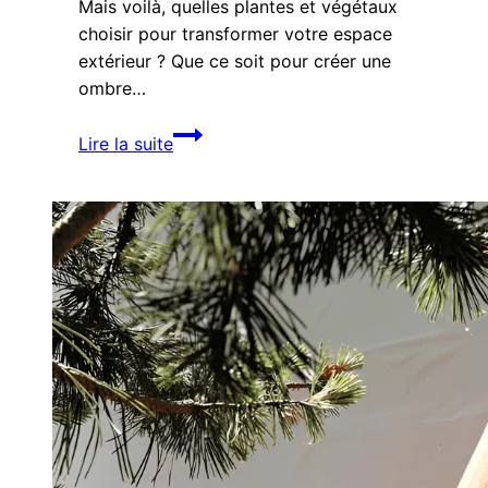
Mais voilà, quelles plantes et végétaux
choisir pour transformer votre espace
extérieur ? Que ce soit pour créer une
ombre…
Terrasse
Lire la suite
Ombragée :
les
10
plantes
les
plus
adaptées