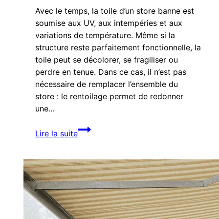
Avec le temps, la toile d’un store banne est
soumise aux UV, aux intempéries et aux
variations de température. Même si la
structure reste parfaitement fonctionnelle, la
toile peut se décolorer, se fragiliser ou
perdre en tenue. Dans ce cas, il n’est pas
nécessaire de remplacer l’ensemble du
store : le rentoilage permet de redonner
une…
Rentoilage
Lire la suite
de
store
banne :
une
solution
simple
pour