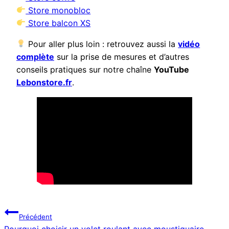
Store monobloc
Store balcon XS
Pour aller plus loin : retrouvez aussi la
vidéo
complète
sur la prise de mesures et d’autres
conseils pratiques sur notre chaîne
YouTube
Lebonstore.fr
.
Navigation
Précédent
Pourquoi choisir un volet roulant avec moustiquaire