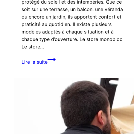
protégé du soleil et des intempéries. Que ce
soit sur une terrasse, un balcon, une véranda
ou encore un jardin, ils apportent confort et
praticité au quotidien. Il existe plusieurs
modèles adaptés à chaque situation et à
chaque type d’ouverture. Le store monobloc
Le store…
Les
Lire la suite
différents
modèles
de
stores
extérieurs