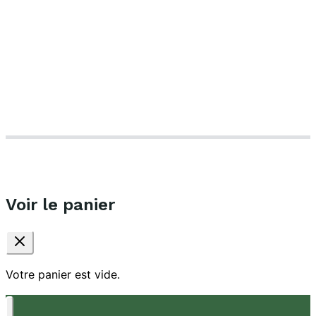
Qui sommes-nous
Nous contacter
Foire aux questions
Conditions générales de vente
Politique de confidentialité
© Le Bon Store –
Mentions légales
Voir le panier
Votre panier est vide.