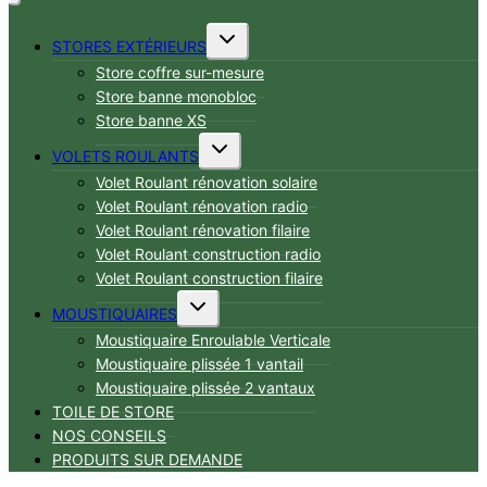
Ouvrir/fermer
STORES EXTÉRIEURS
le
Store coffre sur-mesure
menu
Store banne monobloc
enfant
Store banne XS
Ouvrir/fermer
VOLETS ROULANTS
le
Volet Roulant rénovation solaire
menu
Volet Roulant rénovation radio
enfant
Volet Roulant rénovation filaire
Volet Roulant construction radio
Volet Roulant construction filaire
Ouvrir/fermer
MOUSTIQUAIRES
le
Moustiquaire Enroulable Verticale
menu
Moustiquaire plissée 1 vantail
enfant
Moustiquaire plissée 2 vantaux
TOILE DE STORE
NOS CONSEILS
PRODUITS SUR DEMANDE