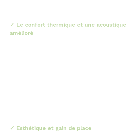
sans piqûres.
✓ Le confort thermique et une acoustique
amélioré
Les lames en aluminium du volet sont remplies de
mousse polyuréthane, offrant une excellente
i
solation thermique et phonique
. En été, le volet
fermé garde la fraîcheur à l’intérieur, tandis qu’en
hiver, il conserve la chaleur. La moustiquaire
permet de ventiler naturellement sans laisser
entrer les insectes, réduisant ainsi le besoin de
climatisation.
✓ Esthétique et gain de place