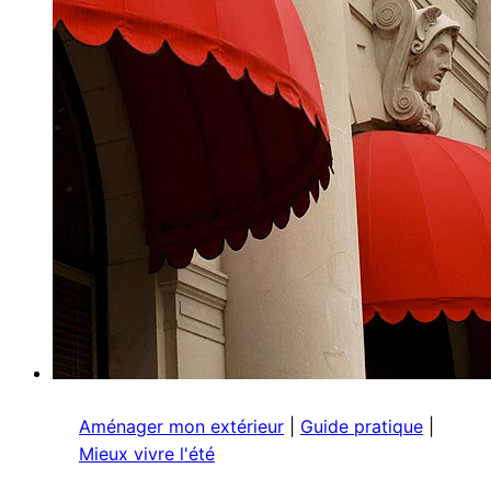
un
store
banne
chez
soi ?
Aménager mon extérieur
|
Guide pratique
|
Mieux vivre l'été