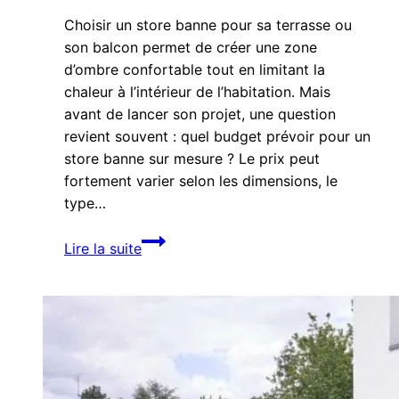
Choisir un store banne pour sa terrasse ou
son balcon permet de créer une zone
d’ombre confortable tout en limitant la
chaleur à l’intérieur de l’habitation. Mais
avant de lancer son projet, une question
revient souvent : quel budget prévoir pour un
store banne sur mesure ? Le prix peut
fortement varier selon les dimensions, le
type…
Prix
Lire la suite
d’un
store
banne
sur
mesure :
quels
éléments