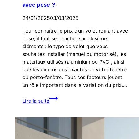
avec pose ?
24/01/2025
03/03/2025
Pour connaître le prix d’un volet roulant avec
pose, il faut se pencher sur plusieurs
éléments : le type de volet que vous
souhaitez installer (manuel ou motorisé), les
matériaux utilisés (aluminium ou PVC), ainsi
que les dimensions exactes de votre fenêtre
ou porte-fenêtre. Tous ces facteurs jouent
un rôle important dans la variation du prix….
Quel
Lire la suite
est
le
prix
d’un
volet