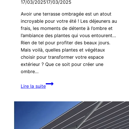
17/03/2025
17/03/2025
Avoir une terrasse ombragée est un atout
incroyable pour votre été ! Les déjeuners au
frais, les moments de détente à l’ombre et
l’ambiance des plantes qui vous entourent…
Rien de tel pour profiter des beaux jours.
Mais voilà, quelles plantes et végétaux
choisir pour transformer votre espace
extérieur ? Que ce soit pour créer une
ombre…
Terrasse
Lire la suite
Ombragée :
les
10
plantes
les
plus